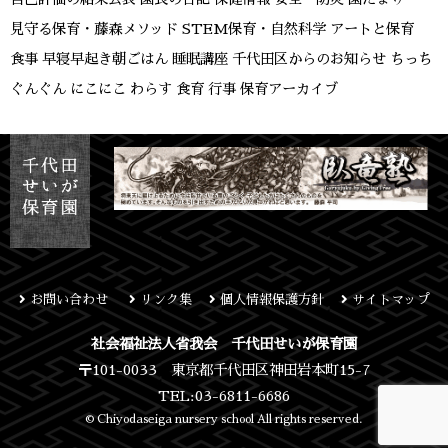
見守る保育・藤森メソッド
STEM保育・自然科学
アートと保育
食事
早寝早起き朝ごはん
睡眠講座
千代田区からのお知らせ
ちっち
ぐんぐん
にこにこ
わらす
食育
行事
保育アーカイブ
お問い合わせ
リンク集
個人情報保護方針
サイトマップ
社会福祉法人省我会 千代田せいが保育園
〒101-0033 東京都千代田区神田岩本町15-7
TEL:03-6811-6686
© Chiyodaseiga nursery school All rights reserved.