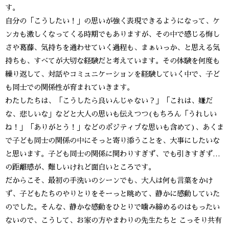
す。
自分の「こうしたい！」の思いが強く表現できるようになって、ケ
ンカも激しくなってくる時期でもありますが、その中で感じる悔し
さや葛藤、気持ちを通わせていく過程も、まぁいっか、と思える気
持ちも、すべてが大切な経験だと考えています。その体験を何度も
繰り返して、対話やコミュニケーションを経験していく中で、子ど
も同士での関係性が育まれていきます。
わたしたちは、「こうしたら良いんじゃない？」「これは、嫌だ
な、悲しいな」などと大人の思いも伝えつつ(もちろん「うれしい
ね！」「ありがとう！」などのポジティブな思いも含めて)、あくま
で子ども同士の関係の中にそっと寄り添うことを、大事にしたいな
と思います。子ども同士の関係に関わりすぎず、でも引きすぎず…
の距離感が、難しいけれど面白いところです。
だからこそ、最初の手洗いのシーンでも、大人は何も言葉をかけ
ず、子どもたちのやりとりをそーっと眺めて、静かに感動していた
のでした。そんな、静かな感動をひとりで噛み締めるのはもったい
ないので、こうして、お家の方やまわりの先生たちと こっそり共有