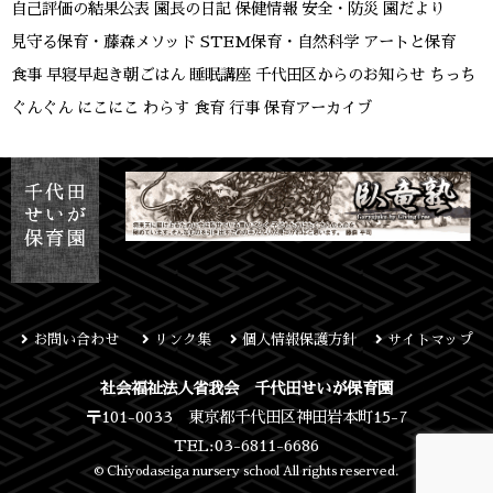
自己評価の結果公表
園長の日記
保健情報
安全・防災
園だより
見守る保育・藤森メソッド
STEM保育・自然科学
アートと保育
食事
早寝早起き朝ごはん
睡眠講座
千代田区からのお知らせ
ちっち
ぐんぐん
にこにこ
わらす
食育
行事
保育アーカイブ
お問い合わせ
リンク集
個人情報保護方針
サイトマップ
社会福祉法人省我会 千代田せいが保育園
〒101-0033 東京都千代田区神田岩本町15-7
TEL:03-6811-6686
© Chiyodaseiga nursery school All rights reserved.