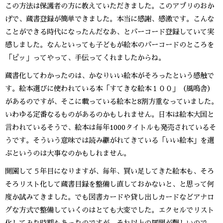
この方法は保護者の方に教えていただきました。このアプリのおか
げで、蔵書登録が簡単できました。本当に感謝、感激です。こんな
ことができる時代になったんだなあ、とバーコード登録していて実
感しました。なんといっても子どもが絵本のバーコードのところを
「ピッ」ってやって、手伝ってくれましたからね。
蔵書化してわかったのは、かなりいい絵本がそろったという感触で
す。絵本選びに使われている本「すてきな絵本１００」（風鳴舎）
があるのですが、そこに載っている絵本と8割方重なっていました。
いわゆる定番なるものがあるのかもしれません。日本は絵本大国と
言われているそうで、絵本は毎年1000タイトルも発売されているそ
うです。そういう意味では読み継がれてきている「いい絵本」を選
ぶというのは大事なのかもしれません。
開園して５年目になりますが、毎年、買い足してきた絵本も、そろ
そろリスト化して蔵書目録を整備し直しておかないと、と思って何
度か試みてきました。でも図書カードや貸し出しカードなどアナロ
グな方式で整備していくのはとても大変でした。エクセルでリスト