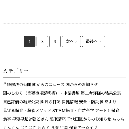
1
2
3
次へ ›
最後へ »
カテゴリー
苦情解決の公開
園からのニュース
園からのお知らせ
園のしおり（重要事項説明書）・申請書類
第三者評価の結果公表
自己評価の結果公表
園長の日記
保健情報
安全・防災
園だより
見守る保育・藤森メソッド
STEM保育・自然科学
アートと保育
食事
早寝早起き朝ごはん
睡眠講座
千代田区からのお知らせ
ちっち
ぐんぐん
にこにこ
わらす
食育
行事
保育アーカイブ