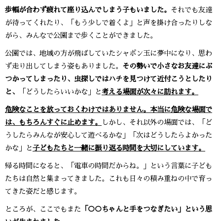
歩幅が合わず疲れて座り込んでしまう子もいました。
それでも友達
が待ってくれたり、「もう少しで着くよ」と声を掛け合ったりしな
がら、みんなで公園まで歩くことができました。
公園では、地域の方が飛ばしていたシャボン玉に夢中になり、思わ
ず走り出してしまう姿もありました。
その勢いで小さなお友達にぶ
つかってしまったり、虫探しではハチを見つけて近付こうとしたり
と、
「どうしたらいいかな」と
考える場面が次々に訪れます。
危険なことを放っておくわけではありません。本当に危険な場面で
は、もちろんすぐに止めます。
しかし、それ以外の場面では、「ど
うしたらみんなが安心して遊べるかな」「次はどうしたらよかった
かな」と
子どもたちと一緒に振り返る時間を大切にしています。
帰る時間になると、「電車の時間だからね。」という言葉に子ども
たちは自然と集まってきました。これも日々の積み重ねの中で育っ
てきた姿だと感じます。
ところが、ここでもまた
「○○ちゃんと手をつなぎたい」という思