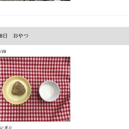
28日 おやつ
/28
にぎり