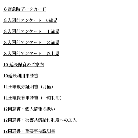
６緊急時データカード
８入園前アンケート 0歳児
８入園前アンケート １歳児
８入園前アンケート ２歳児
８入園前アンケート 以上児
10 延長保育のご案内
10延長利用申請書
11土曜就労証明書（月極）
11土曜保育申請書（一時利用）
12同意書・個人情報の扱い
12同意書・災害共済給付制度への加入
12同意書・重要事項説明書