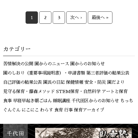
1
2
3
次へ ›
最後へ »
カテゴリー
苦情解決の公開
園からのニュース
園からのお知らせ
園のしおり（重要事項説明書）・申請書類
第三者評価の結果公表
自己評価の結果公表
園長の日記
保健情報
安全・防災
園だより
見守る保育・藤森メソッド
STEM保育・自然科学
アートと保育
食事
早寝早起き朝ごはん
睡眠講座
千代田区からのお知らせ
ちっち
ぐんぐん
にこにこ
わらす
食育
行事
保育アーカイブ