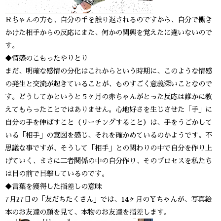
Ｒちゃんの方も、自分の手を触り返されるのですから、自分で働き
かけた相手からの反応にまた、何かの関興を覚えたに違いないので
す。
◆情感のこもったやりとり
まだ、明確な感情の分化はこれからという時期に、このような情感
の発生と交流が起きていることが、ものすごく意義深いことなので
す。どうしてかというと５ヶ月の赤ちゃんがとった反応は誰かに教
えてもらったことではありません。心地好さを生じさせた「手」に
自分の手を伸ばすこと（リーチングすること）は、手をうごかして
いる「相手」の意図を感じ、それを確かめているのかようです。不
思議な事ですが、そうして「相手」との関わりの中で自分を作り上
げていく、まさに二者関係の中の自分作り、そのプロセスを私たち
は目の前で目撃しているのです。
◆言葉を獲得した指差しの意味
7月27日の「友だちたくさん」では、14ヶ月のＹちゃんが、写真絵
本のお友達の顔を見て、本物のお友達を指差します。