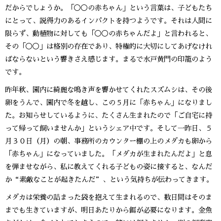
だからでしょうか。「◯◯の赤ちゃん」という言葉は、子どもたち
にとって、説得力のあるインパクトを持つようです。それは人間に
限らず、動植物に対しても「◯◯の赤ちゃんだよ」と言われると、
その「◯◯」は格別の存在であり、特権的に大切にしてあげなけれ
ばならないという響きさえ感じます。まるで水戸黄門の印籠のよう
です。
昨年秋、園内に綺麗な鳴き声を響かせてくれたスズムシは、その後
卵をうんで、園内で冬を越し、この５月に「赤ちゃん」になりまし
た。お知らせしているように、たくさん生まれたので「ご自宅に持
って帰って飼いませんか」というシェア中です。そして一昨日、５
月３０日（月）の朝、事務所のカウンター棚の上のメダカも卵から
「赤ちゃん」になっていました。「メダカが生まれたんだよ」と息
を弾ませながら、私に教えてくれる子どもの姿に接すると、なんだ
か“素敵なことが起きたんだ”、という気持ちが伝わってきます。
メダカは栄養の詰まった袋を抱えて生まれるので、数日間はそのま
までも生きていますが、明日あたりから餌が必要になります。金魚