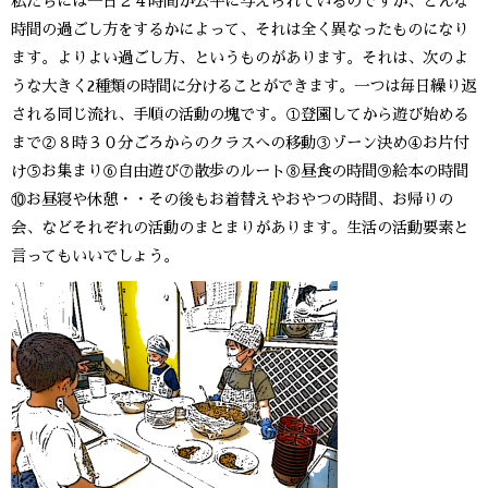
私たちには一日２４時間が公平に与えられているのですが、どんな
時間の過ごし方をするかによって、それは全く異なったものになり
ます。よりよい過ごし方、というものがあります。それは、次のよ
うな大きく2種類の時間に分けることができます。一つは毎日繰り返
される同じ流れ、手順の活動の塊です。①登園してから遊び始める
まで②８時３０分ごろからのクラスへの移動③ゾーン決め④お片付
け⑤お集まり⑥自由遊び⑦散歩のルート⑧昼食の時間⑨絵本の時間
⑩お昼寝や休憩・・その後もお着替えやおやつの時間、お帰りの
会、などそれぞれの活動のまとまりがあります。生活の活動要素と
言ってもいいでしょう。