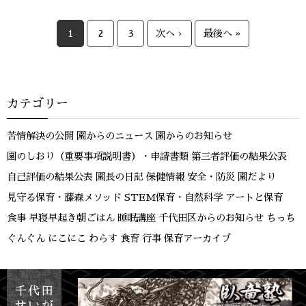
1
2
3
次へ ›
最後へ »
カテゴリー
苦情解決の公開
園からのニュース
園からのお知らせ
園のしおり（重要事項説明書）・申請書類
第三者評価の結果公表
自己評価の結果公表
園長の日記
保健情報
安全・防災
園だより
見守る保育・藤森メソッド
STEM保育・自然科学
アートと保育
食事
早寝早起き朝ごはん
睡眠講座
千代田区からのお知らせ
ちっち
ぐんぐん
にこにこ
わらす
食育
行事
保育アーカイブ