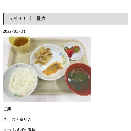
５月３１日 昼食
2022/05/31
ご飯
さけの西京やき
さつま揚げの煮物