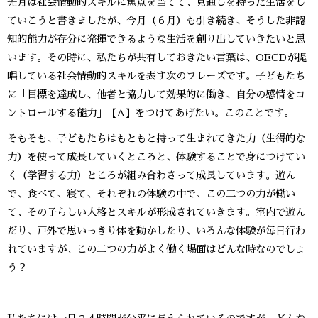
先月は社会情動的スキルに焦点を当てて、見通しを持った生活をし
ていこうと書きましたが、今月（６月）も引き続き、そうした非認
知的能力が存分に発揮できるような生活を創り出していきたいと思
います。その時に、私たちが共有しておきたい言葉は、OECDが提
唱している社会情動的スキルを表す次のフレーズです。子どもたち
に「目標を達成し、他者と協力して効果的に働き、自分の感情をコ
ントロールする能力」【A】をつけてあげたい。このことです。
そもそも、子どもたちはもともと持って生まれてきた力（生得的な
力）を使って成長していくところと、体験することで身につけてい
く（学習する力）ところが組み合わさって成長しています。遊ん
で、食べて、寝て、それぞれの体験の中で、この二つの力が働い
て、その子らしい人格とスキルが形成されていきます。室内で遊ん
だり、戸外で思いっきり体を動かしたり、いろんな体験が毎日行わ
れていますが、この二つの力がよく働く場面はどんな時なのでしょ
う？