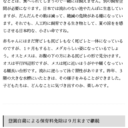
などとは、食べられてしまうので一緒には飼えません。別の飼育空
間が必要になります。日本では流れのない池やたんぼに生息してい
ますが、だんだんその数は減って、絶滅の危険がある種になってい
ます。それでも、人工的に飼育できる生き物として、夏の涼をを感
じさせる日本的な、小さい命ですね。
赤ちゃんにはまだ背ビレも尻ビレもなく尾ビレと一体になっている
のですが、１ヶ月もすると、メダカらしい姿になっているでしょ
う。オスとメスは、お腹の下の方にある尻ビレの形で見分けます。
オスは平行四辺形ですが、メスは尾に近いほうがやや細くなってい
る細長い台形です。流れに逆らって泳ぐ習性があります。昨年、３
階の大きな水槽にいたときは、その様子をみることができました。
子どもたちは、どんなことに気づき出すのか、楽しみです。
登園自粛による保育料免除は９月末まで継続