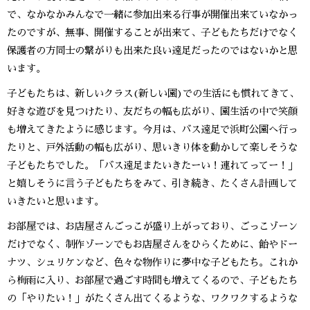
で、なかなかみんなで一緒に参加出来る行事が開催出来ていなかっ
たのですが、無事、開催することが出来て、子どもたちだけでなく
保護者の方同士の繋がりも出来た良い遠足だったのではないかと思
います。
子どもたちは、新しいクラス(新しい園)での生活にも慣れてきて、
好きな遊びを見つけたり、友だちの幅も広がり、園生活の中で笑顔
も増えてきたように感じます。今月は、バス遠足で浜町公園へ行っ
たりと、戸外活動の幅も広がり、思いきり体を動かして楽しそうな
子どもたちでした。「バス遠足またいきたーい！連れてってー！」
と嬉しそうに言う子どもたちをみて、引き続き、たくさん計画して
いきたいと思います。
お部屋では、お店屋さんごっこが盛り上がっており、ごっこゾーン
だけでなく、制作ゾーンでもお店屋さんをひらくために、飴やドー
ナツ、シュリケンなど、色々な物作りに夢中な子どもたち。これか
ら梅雨に入り、お部屋で過ごす時間も増えてくるので、子どもたち
の「やりたい！」がたくさん出てくるような、ワクワクするような