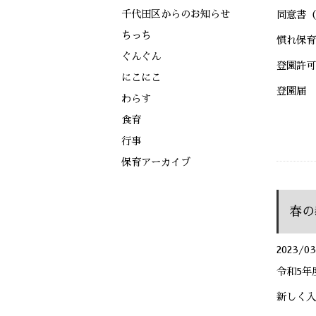
千代田区からのお知らせ
同意書（
ちっち
慣れ保育
ぐんぐん
登園許可
にこにこ
登園届
わらす
食育
行事
保育アーカイブ
春の
2023/03
令和5年
新しく入