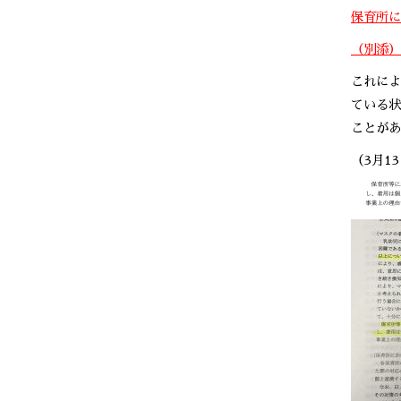
保育所に
（別添）
これによ
ている状
ことがあ
（3月1