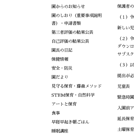
保護者の
園からのお知らせ
園のしおり（重要事項説明
（１）令
書）・申請書類
新しい児
第三者評価の結果公表
（２）令
自己評価の結果公表
ダウンロ
園長の日記
サブスク
保健情報
（３）以
安全・防災
提出が必
園だより
見守る保育・藤森メソッド
児童表
STEM保育・自然科学
緊急時園
アートと保育
入園前ア
食事
延長保育
早寝早起き朝ごはん
土曜保育
睡眠講座