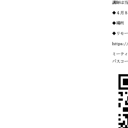
講師は当
◆４月８
◆場所 
◆リモー
https:
ミーティング
パスコード