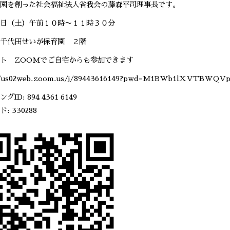
園を創った社会福祉法人省我会の藤森平司理事長です。
日（土）午前１０時〜１１時３０分
千代田せいが保育園 ２階
ト ZOOMでご自宅からも参加できます
//us02web.zoom.us/j/89443616149?pwd=M1BWb1lXVTBWQV
ID: 894 4361 6149
: 330288