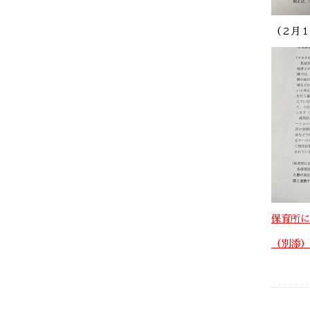
（２月１
保育所に
（別添）